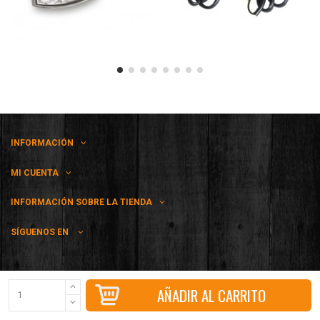
INFORMACIÓN
MI CUENTA
INFORMACIÓN SOBRE LA TIENDA
SÍGUENOS EN
Dakota Kustom SL - CIF B02523868 - C/ La Roda 32, 02005, Castilla-La
AÑADIR AL CARRITO
Mancha, Albacete, España - 967 041 475 / 607 755 580 -
info@dakotakustom.com