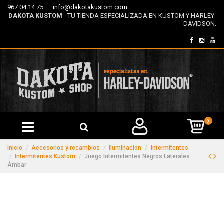
967 04 14 75
info@dakotakustom.com
DAKOTA KUSTOM
- TU TIENDA ESPECIALIZADA EN KUSTOM Y HARLEY-
DAVIDSON.
0
Inicio
Accesorios y recambios
Iluminación
Intermitentes
Intermitentes Kustom
Juego Intermitentes Negros Laterales
Ámbar